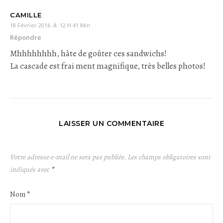
CAMILLE
18 Février 2016 À 12 H 41 Min
Répondre
Mhhhhhhhh, hâte de goûter ces sandwichs!
La cascade est frai ment magnifique, très belles photos!
LAISSER UN COMMENTAIRE
Votre adresse e-mail ne sera pas publiée.
Les champs obligatoires sont
indiqués avec
*
Nom
*