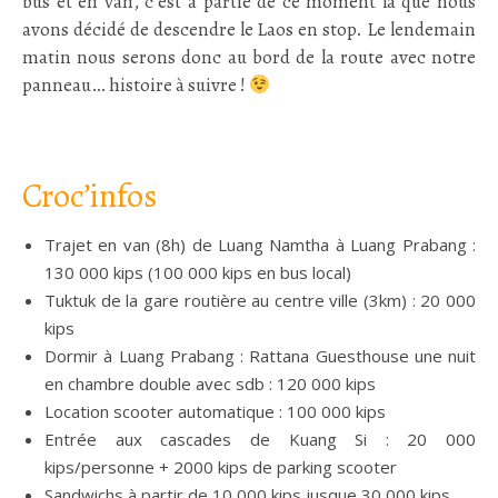
bus et en van, c’est à partie de ce moment là que nous
avons décidé de descendre le Laos en stop. Le lendemain
matin nous serons donc au bord de la route avec notre
panneau… histoire à suivre !
;
Croc’infos
Trajet en van (8h) de Luang Namtha à Luang Prabang :
130 000 kips (100 000 kips en bus local)
Tuktuk de la gare routière au centre ville (3km) : 20 000
kips
Dormir à Luang Prabang : Rattana Guesthouse une nuit
en chambre double avec sdb : 120 000 kips
Location scooter automatique : 100 000 kips
Entrée aux cascades de Kuang Si : 20 000
kips/personne + 2000 kips de parking scooter
Sandwichs à partir de 10 000 kips jusque 30 000 kips