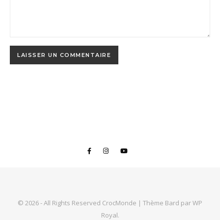
© 2026 - All Rights Reserved CrocMonde |
Thème Bard par
WP
Royal
.