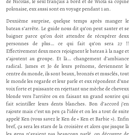
de Nicolas, le seul français à bord et de Wiola sa copine
polonaise, eux aussi sont en voyage pendant 1 an.
Deuxième surprise, quelque temps après manger le
bateau s’arrête. Le guide nous dit qu’on peut sauter et se
baigner parce qu’on doit attendre de récupérer deux
personnes de plus… ce qui fait qu’on sera 27 !!
Effectivement deux mecs rejoignent le bateau à la nage et
s’ajoutent au groupe. Et là… changement d’ambiance
radical. James et Jo de leurs prénoms, deviennent le
centre du monde, ils sont beaux, bronzés et musclés, tout
le monde les regarde et leur parle et eux répondent d’une
voix forte et puissante en rejettant une mèche de cheveux
blonde vers l’arrière ou en faisant un grand sourire qui
fait scintiller leurs dents blanches. Bon d’accord j’en
rajoute mais c’est un peu ça l’idée et on les a tout de suite
appelé Ken (vous savez le Ken de « Ken et Barbie »). Enfin
bref, ça sera les stars de la croisière et alors que jusque là
les gens n’avaient pas beaucoup parlé, on découvre de