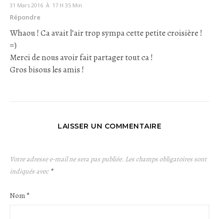
31 Mars 2016 À 17 H 35 Min
Répondre
Whaou ! Ca avait l’air trop sympa cette petite croisière !
=)
Merci de nous avoir fait partager tout ca !
Gros bisous les amis !
LAISSER UN COMMENTAIRE
Votre adresse e-mail ne sera pas publiée.
Les champs obligatoires sont
indiqués avec
*
Nom
*