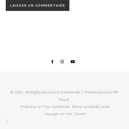
© 2026 - All Rights Reserved CrocMonde |
Thème Bard par
WP
Royal
.
Préparer un Tour du Monde
Notre carnet de route
Voyager en Van
Divers